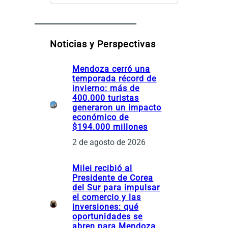
t
e
g
o
Noticias y Perspectivas
r
í
Mendoza cerró una
a
temporada récord de
s
invierno: más de
400.000 turistas
generaron un impacto
económico de
$194.000 millones
2 de agosto de 2026
Milei recibió al
Presidente de Corea
del Sur para impulsar
el comercio y las
inversiones: qué
oportunidades se
abren para Mendoza