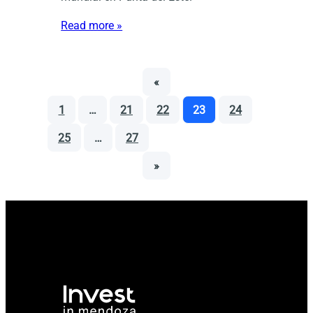
Read more »
«
1
…
21
22
23
24
25
…
27
»