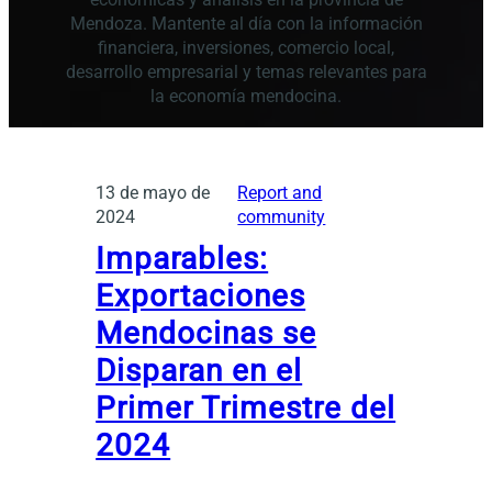
Mendoza. Mantente al día con la información
financiera, inversiones, comercio local,
desarrollo empresarial y temas relevantes para
la economía mendocina.
13 de mayo de
Report and
2024
community
Imparables:
Exportaciones
Mendocinas se
Disparan en el
Primer Trimestre del
2024