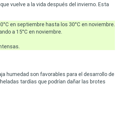
ue vuelve a la vida después del invierno. Esta
°C en septiembre hasta los 30°C en noviembre.
ando a 15°C en noviembre.
intensas.
aja humedad son favorables para el desarrollo de
s heladas tardías que podrían dañar las brotes