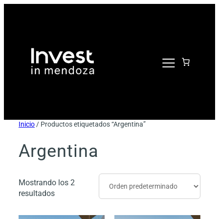
Saltar
al
contenido
Inicio
/ Productos etiquetados “Argentina”
Argentina
Mostrando los 2
resultados