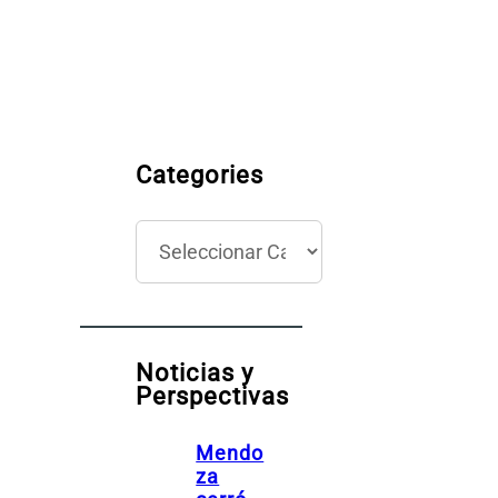
Categories
C
a
t
e
g
Noticias y
o
Perspectivas
r
í
Mendo
a
za
s