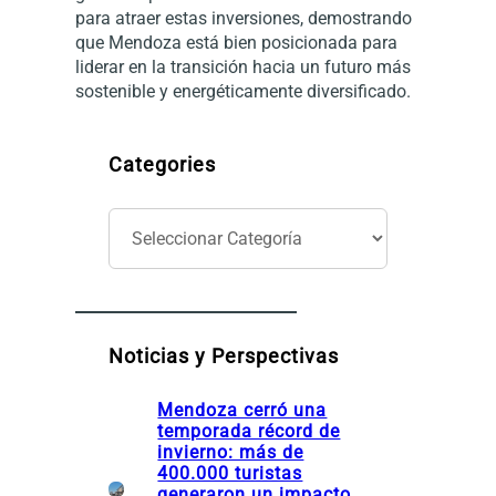
para atraer estas inversiones, demostrando
que Mendoza está bien posicionada para
liderar en la transición hacia un futuro más
sostenible y energéticamente diversificado.
Categories
C
a
t
e
g
o
Noticias y Perspectivas
r
í
Mendoza cerró una
a
temporada récord de
s
invierno: más de
400.000 turistas
generaron un impacto