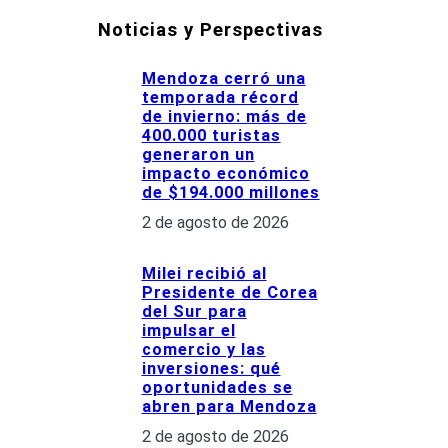
e
Noticias y Perspectivas
g
o
r
Mendoza cerró una
temporada récord
í
de invierno: más de
a
400.000 turistas
s
generaron un
impacto económico
de $194.000 millones
2 de agosto de 2026
Milei recibió al
Presidente de Corea
del Sur para
impulsar el
comercio y las
inversiones: qué
oportunidades se
abren para Mendoza
2 de agosto de 2026