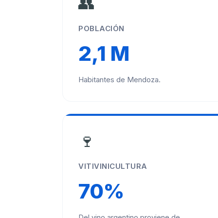
👥
POBLACIÓN
2,1 M
Habitantes de Mendoza.
🍷
VITIVINICULTURA
70%
Del vino argentino proviene de