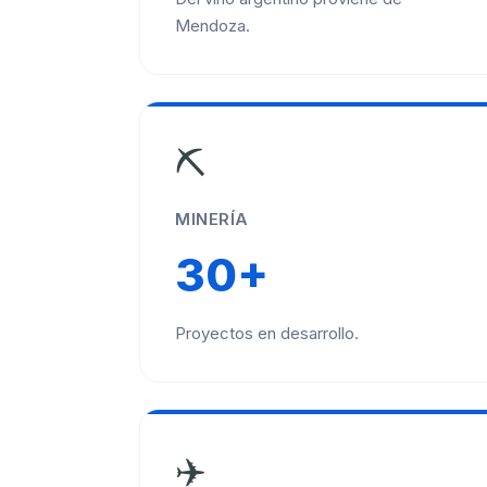
Mendoza.
⛏️
MINERÍA
30+
Proyectos en desarrollo.
✈️