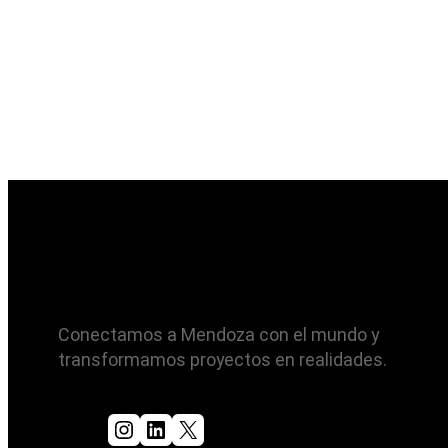
Conectamos a Mendoza con el mundo y
transformamos proyectos en realidades.
Instagram
LinkedIn
X