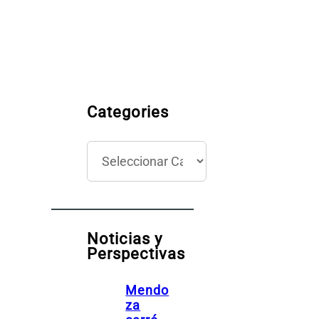
Categories
C
a
t
e
g
Noticias y
o
Perspectivas
r
í
Mendo
a
za
s