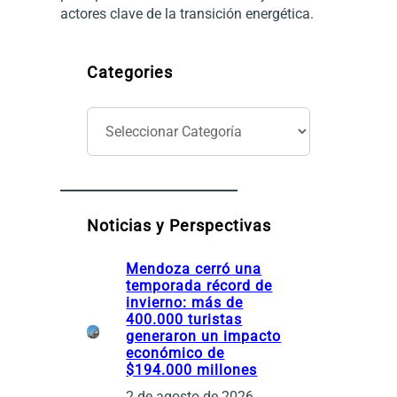
actores clave de la transición energética.
Categories
C
a
t
e
g
o
Noticias y Perspectivas
r
í
Mendoza cerró una
a
temporada récord de
s
invierno: más de
400.000 turistas
generaron un impacto
económico de
$194.000 millones
2 de agosto de 2026