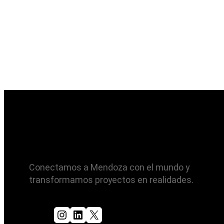
Conectamos a Mendoza con el mundo y
transformamos proyectos en realidades.
Instagram
LinkedIn
X