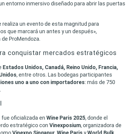
un entorno inmersivo diseñado para abrir las puertas
 realiza un evento de esta magnitud para
mos que marcará un antes y un después»,
ta de ProMendoza.
ara conquistar mercados estratégicos
e
Estados Unidos, Canadá, Reino Unido, Francia,
 Unidos
, entre otros. Las bodegas participantes
niones uno a uno con importadores
: más de 750
.
l
 fue oficializada en
Wine Paris 2025
, donde el
erdo estratégico con
Vinexposium
, organizadora de
 como
Vinexpo Singapur
,
Wine Paris
y
World Bulk