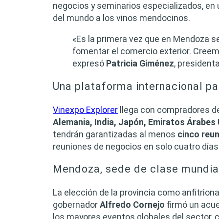
negocios y seminarios especializados, en 
del mundo a los vinos mendocinos.
«Es la primera vez que en Mendoza se
fomentar el comercio exterior. Cree
expresó
Patricia Giménez
, presiden
Una plataforma internacional p
Vinexpo Explorer
llega con compradores d
Alemania, India, Japón, Emiratos Árabes
tendrán garantizadas al menos
cinco reu
reuniones de negocios en solo cuatro días
Mendoza, sede de clase mundia
La elección de la provincia como anfitriona
gobernador
Alfredo Cornejo
firmó un acu
los mayores eventos globales del sector,