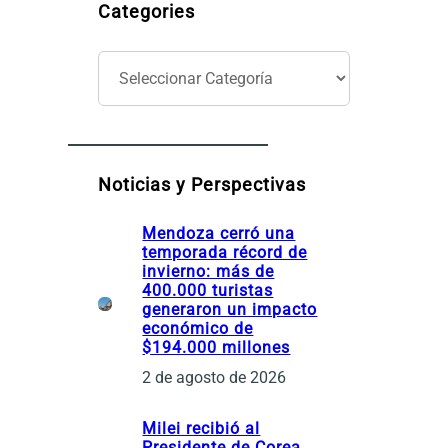
Categories
C
a
t
e
g
o
Noticias y Perspectivas
r
í
Mendoza cerró una
a
temporada récord de
s
invierno: más de
400.000 turistas
generaron un impacto
económico de
$194.000 millones
2 de agosto de 2026
Milei recibió al
Presidente de Corea