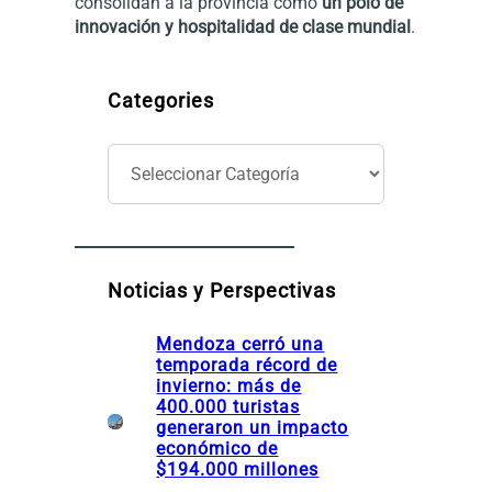
consolidan a la provincia como
un polo de
innovación y hospitalidad de clase mundial
.
Categories
C
a
t
e
g
o
Noticias y Perspectivas
r
í
Mendoza cerró una
a
temporada récord de
s
invierno: más de
400.000 turistas
generaron un impacto
económico de
$194.000 millones