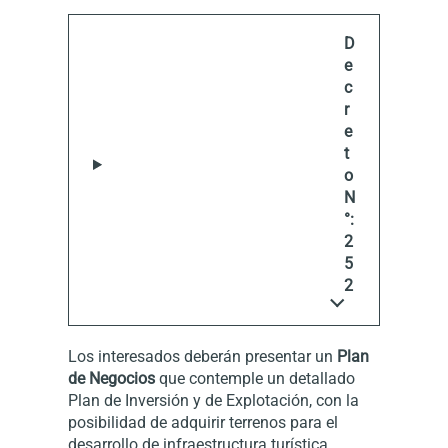
D
e
c
r
e
t
o
N
°:
2
5
2
Los interesados deberán presentar un
Plan
de Negocios
que contemple un detallado
Plan de Inversión y de Explotación, con la
posibilidad de adquirir terrenos para el
desarrollo de infraestructura turística.