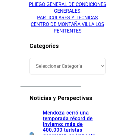
PLIEGO GENERAL DE CONDICIONES
GENERALES,
PARTICULARES Y TÉCNICAS
CENTRO DE MONTAÑA VILLA LOS
PENITENTES
Categories
C
a
t
e
g
o
Noticias y Perspectivas
r
í
Mendoza cerró una
a
temporada récord de
s
invierno: más de
400.000 turistas