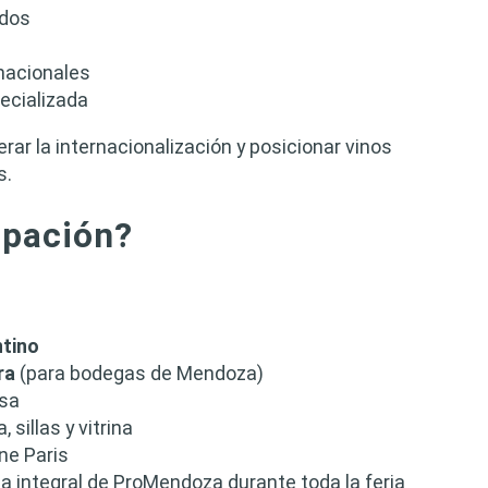
ados
nacionales
ecializada
rar la internacionalización y posicionar vinos
s.
ipación?
ntino
ra
(para bodegas de Mendoza)
sa
sillas y vitrina
ne Paris
 integral de ProMendoza durante toda la feria