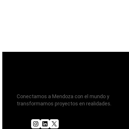
Conectamos a Mendoza con el mundo y
transformamos proyectos en realidades.
Instagram
LinkedIn
X