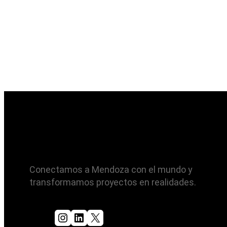
Conectamos a Mendoza con el mundo y
transformamos proyectos en realidades.
Instagram
LinkedIn
X