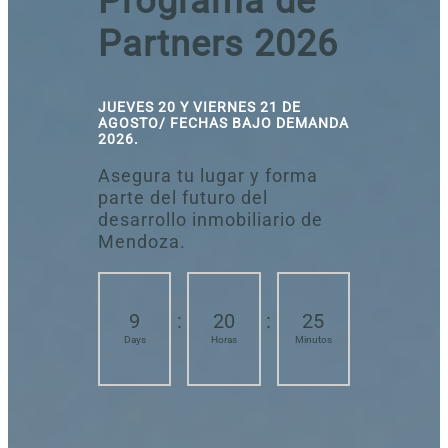
Programa de
Partners 2026
JUEVES
20 Y VIERNES 21 DE
AGOSTO
/ FECHAS BAJO DEMANDA
2026.
Asegura tu lugar y forma
parte del futuro del
desarrollo inmobiliario de
Mendoza.
9
:
20
:
25
Days
Horas
Minutos