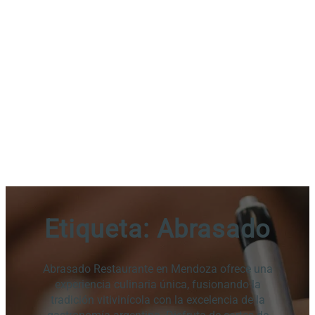
Etiqueta:
Abrasado
Abrasado Restaurante en Mendoza ofrece una
experiencia culinaria única, fusionando la
tradición vitivinícola con la excelencia de la