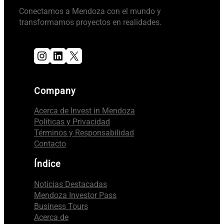
Conectamos a Mendoza con el mundo y
transformamos proyectos en realidades.
Instagram
LinkedIn
X
Company
Acerca de Invest in Mendoza
Políticas y Privacidad
Términos y Responsabilidad
Contacto
Índice
Noticias Destacadas
Mendoza Investor Pass
Business Tours
Acerca de