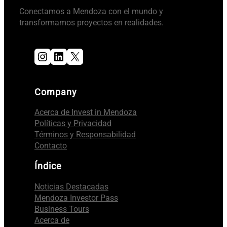
Conectamos a Mendoza con el mundo y
transformamos proyectos en realidades.
Instagram
LinkedIn
X
Company
Acerca de Invest in Mendoza
Políticas y Privacidad
Términos y Responsabilidad
Contacto
Índice
Noticias Destacadas
Mendoza Investor Pass
Business Tours
Acerca de