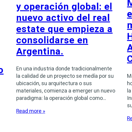
y operación global: el
e
nuevo activo del real
m
estate que empieza a
H
consolidarse en
Argentina.
C
o
En una industria donde tradicionalmente
la calidad de un proyecto se medía por su
Ma
ubicación, su arquitectura o sus
h
materiales, comienza a emerger un nuevo
l
paradigma: la operación global como…
I
su
Read more »
R