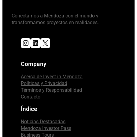
Conectamos a Mendoza con el mundo y
transformamos proyectos en realidades.
Instagram
LinkedIn
X
Company
Acerca de Invest in Mendoza
Políticas y Privacidad
Términos y Responsabilidad
Contacto
Índice
Noticias Destacadas
Mendoza Investor Pass
Business Tours