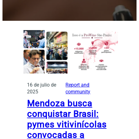
16 de julio de
Report and
2025
community
Mendoza busca
conquistar Brasil:
pymes vitivinícolas
convocadas a