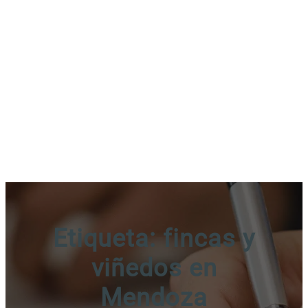
Etiqueta:
fincas y
viñedos en
Mendoza