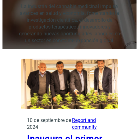
La industria del cannabis medicinal impulsa
avances en salud y economía, fomentando la
investigación científica, el desarrollo de
productos terapéuticos innovadores y
generando nuevas oportunidades laborales en
un sector en constante expansión global.
10 de septiembre de
Report and
2024
community
Inaugura el primer