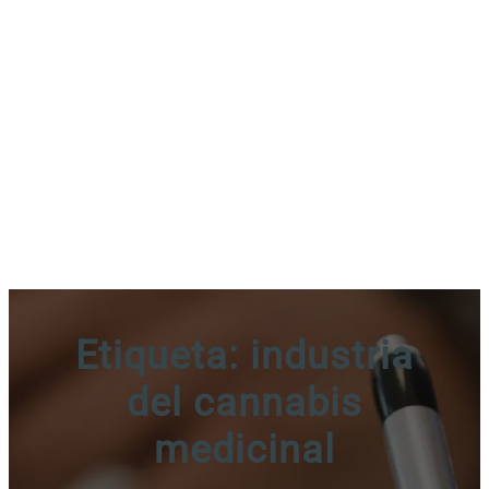
Etiqueta:
industria
del cannabis
medicinal