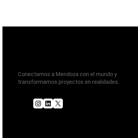
Conectamos a Mendoza con el mundo y
transformamos proyectos en realidades.
Instagram
LinkedIn
X