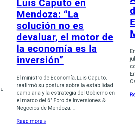
Luis Caputo en
d
Mendoza: “La
solución no es
devaluar, el motor de
la economía es la
En
inversión”
ju
c
E
El ministro de Economía, Luis Caputo,
C
reafirmó su postura sobre la estabilidad
su
cambiaria y la estrategia del Gobierno en
R
el marco del 6° Foro de Inversiones &
Negocios de Mendoza.…
Read more »