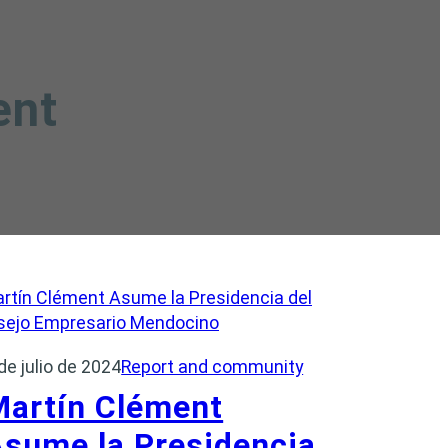
ent
de julio de 2024
Report and community
Martín Clément
sume la Presidencia