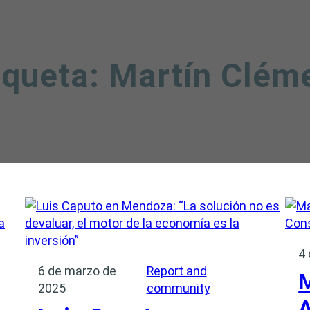
iqueta:
Martín Clém
4 
6 de marzo de
Report and
2025
community
A