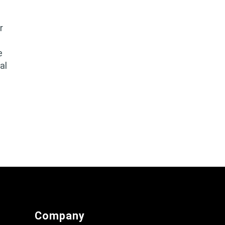
r
e
al
Company