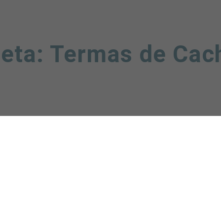
ueta:
Termas de Cac