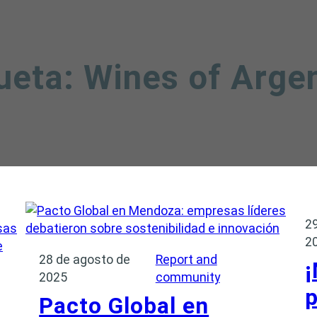
ueta:
Wines of Arge
2
2
28 de agosto de
Report and
2025
community
p
Pacto Global en