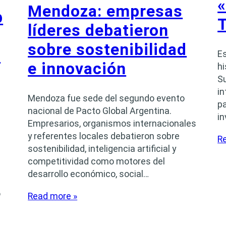
«
Mendoza: empresas
b
líderes debatieron
sobre sostenibilidad
e
Es
e innovación
hi
Su
in
Mendoza fue sede del segundo evento
pa
nacional de Pacto Global Argentina.
i
Empresarios, organismos internacionales
y referentes locales debatieron sobre
R
sostenibilidad, inteligencia artificial y
competitividad como motores del
desarrollo económico, social…
o
Read more »