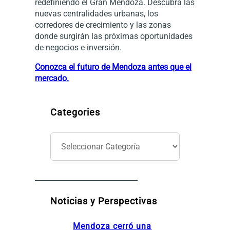
redefiniendo el Gran Mendoza. Descubra las
nuevas centralidades urbanas, los
corredores de crecimiento y las zonas
donde surgirán las próximas oportunidades
de negocios e inversión.
Conozca el futuro de Mendoza antes que el
mercado.
Categories
C
a
t
e
g
o
Noticias y Perspectivas
r
í
Mendoza cerró una
a