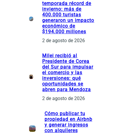
temporada récord de
s
invierno: más de
400.000 turistas
generaron un impacto
económico de
$194.000 millones
2 de agosto de 2026
Milei recibió al
Presidente de Corea
del Sur para impulsar
el comercio y las
inversiones: qué
oportunidades se
abren para Mendoza
2 de agosto de 2026
Cómo publicar tu
propiedad en Airbnb
y generar ingresos
con alquileres