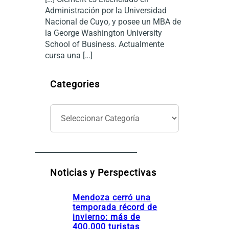
Administración por la Universidad
Nacional de Cuyo, y posee un MBA de
la George Washington University
School of Business. Actualmente
cursa una […]
Categories
C
a
t
e
g
o
Noticias y Perspectivas
r
í
Mendoza cerró una
a
temporada récord de
s
invierno: más de
400.000 turistas