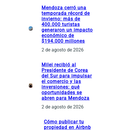
í
Mendoza cerró una
a
temporada récord de
s
invierno: más de
400.000 turistas
generaron un impacto
económico de
$194.000 millones
2 de agosto de 2026
Milei recibió al
Presidente de Corea
del Sur para impulsar
el comercio y las
inversiones: qué
oportunidades se
abren para Mendoza
2 de agosto de 2026
Cómo publicar tu
propiedad en Airbnb