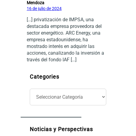
Mendoza
16 de julio de 2024
[…] privatización de IMPSA, una
destacada empresa proveedora del
sector energético. ARC Energy, una
empresa estadounidense, ha
mostrado interés en adquirir las
acciones, canalizando la inversión a
través del fondo IAF […]
Categories
C
a
t
e
g
o
Noticias y Perspectivas
r