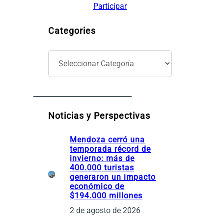
Participar
Categories
C
a
t
e
g
o
Noticias y Perspectivas
r
í
Mendoza cerró una
a
temporada récord de
s
invierno: más de
400.000 turistas
generaron un impacto
económico de
$194.000 millones
2 de agosto de 2026