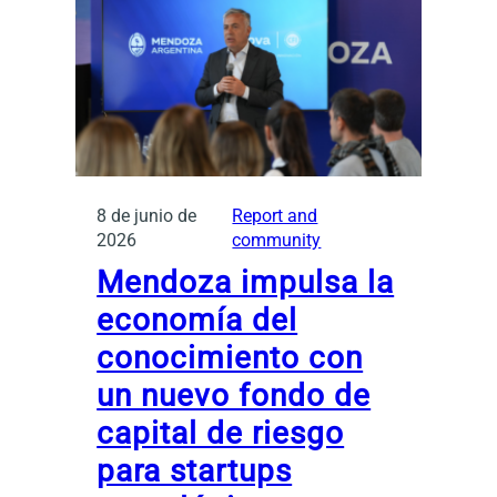
8 de junio de
Report and
2026
community
Mendoza impulsa la
economía del
conocimiento con
un nuevo fondo de
capital de riesgo
para startups