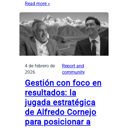
Read more »
4 de febrero de
Report and
2026
community
Gestión con foco en
resultados: la
jugada estratégica
de Alfredo Cornejo
para posicionar a