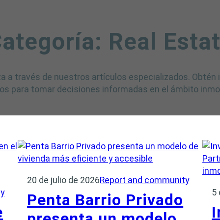
ategoría:
Real Esta
 a través de nuestros artículos especializados. Obtén
os para tomar decisiones informadas en el ámbito inmobi
20 de julio de 2026
Report and community
ty
5 
Penta Barrio Privado
e
I
presenta un modelo