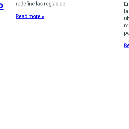
o
redefine las reglas del…
En
la
Read more »
ub
m
p
R