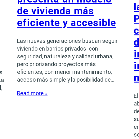
l
de vivienda más
P
eficiente y accesible
d
Las nuevas generaciones buscan seguir
viviendo en barrios privados con
i
seguridad, naturaleza y calidad urbana,
i
pero priorizando proyectos más
eficientes, con menor mantenimiento,
s
n
acceso más simple y la posibilidad de…
La
,
Read more »
E
ab
de
su
e
se