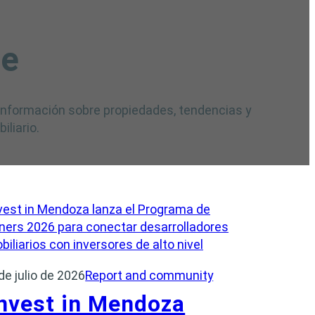
te
 información sobre propiedades, tendencias y
liario.
de julio de 2026
Report and community
nvest in Mendoza