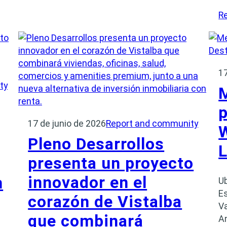
R
17
ty
M
p
17 de junio de 2026
Report and community
W
Pleno Desarrollos
presenta un proyecto
innovador en el
n
Ub
Es
corazón de Vistalba
Va
que combinará
A