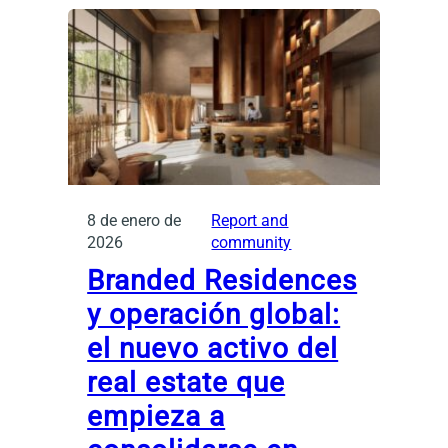
8 de enero de
Report and
2026
community
Branded Residences
y operación global:
el nuevo activo del
real estate que
empieza a