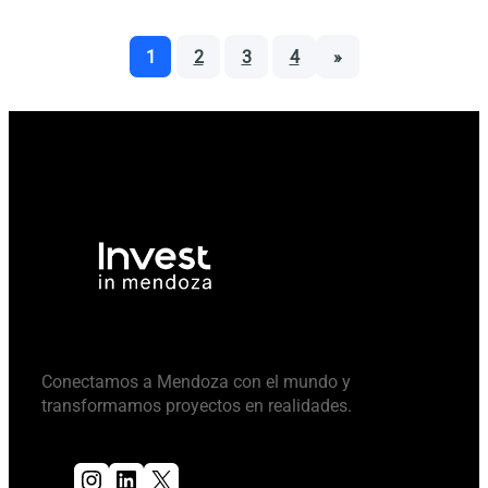
1
2
3
4
»
Conectamos a Mendoza con el mundo y
transformamos proyectos en realidades.
Instagram
LinkedIn
X